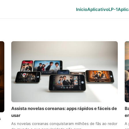
Início
Aplicativo
LP-1
Aplic
Assista novelas coreanas: apps rápidos e fáceis de
B
usar
e
s
As novelas coreanas conquistaram milhões de fãs ao redor
A 