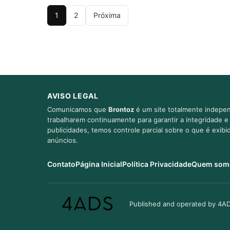
1
2
Próxima
AVISO LEGAL
Comunicamos que
Brontoz
é um site totalmente indepen
trabalharem continuamente para garantir a integridade 
publicidades, temos controle parcial sobre o que é exib
anúncios.
Contato
Página Inicial
Política Privacidade
Quem som
Published and operated by 4AD