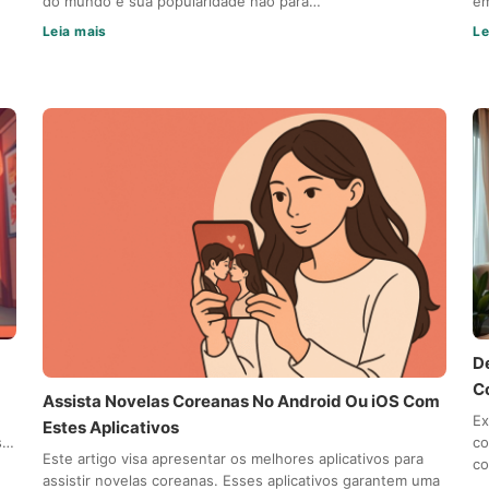
do mundo e sua popularidade não para…
em
Leia mais
Le
D
C
Assista Novelas Coreanas No Android Ou iOS Com
Ex
Estes Aplicativos
s…
co
Este artigo visa apresentar os melhores aplicativos para
c
assistir novelas coreanas. Esses aplicativos garantem uma