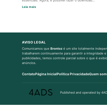
essenciais. Agora, é possível fazer o download…
Leia mais
AVISO LEGAL
Comunicamos que
Brontoz
é um site totalmente indepen
trabalharem continuamente para garantir a integridade 
publicidades, temos controle parcial sobre o que é exib
anúncios.
Contato
Página Inicial
Política Privacidade
Quem som
Published and operated by 4AD