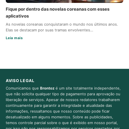
Fique por dentro das novelas coreanas com esses
aplicativos
As novelas coreanas conquistaram o mundo nos últimos anos.
Elas se destacam por suas tramas envolventes…
Leia mais
AVISO LEGAL
Comunicamos que
Brontoz
é um site totalmente independente,
que não solicita qualquer tipo de pagamento para aprovação ou
liberação de serviços. Apesar de nossos redatores trabalharem
continuamente para garantir a integridade e atualidade das
informações, ressaltamos que nosso conteúdo pode ficar
desatualizado em alguns momentos. Sobre as publicidades,
temos controle parcial sobre o que é exibido em nosso portal,
por isso não nos responsabilizamos por serviços prestados por