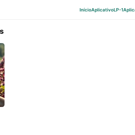
Início
Aplicativo
LP-1
Aplic
s