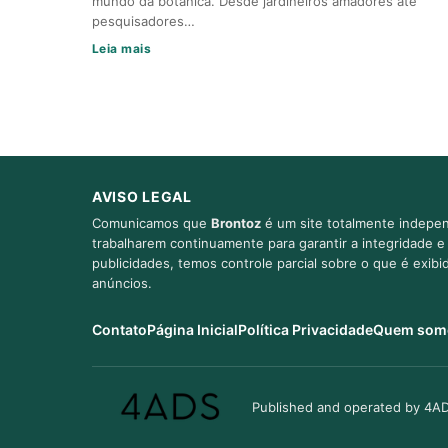
mundo da botânica. Desde jardineiros amadores até
pesquisadores…
Leia mais
AVISO LEGAL
Comunicamos que
Brontoz
é um site totalmente indepen
trabalharem continuamente para garantir a integridade 
publicidades, temos controle parcial sobre o que é exib
anúncios.
Contato
Página Inicial
Política Privacidade
Quem som
Published and operated by 4AD