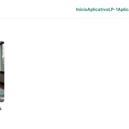
Início
Aplicativo
LP-1
Aplic
s