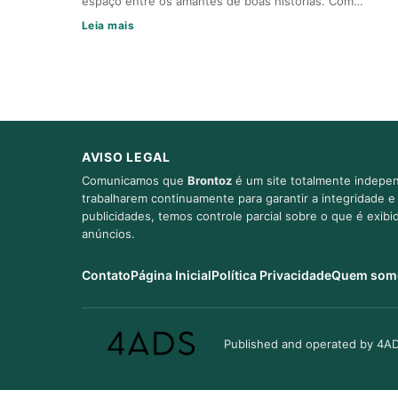
espaço entre os amantes de boas histórias. Com…
Leia mais
AVISO LEGAL
Comunicamos que
Brontoz
é um site totalmente indepen
trabalharem continuamente para garantir a integridade 
publicidades, temos controle parcial sobre o que é exib
anúncios.
Contato
Página Inicial
Política Privacidade
Quem som
Published and operated by 4AD