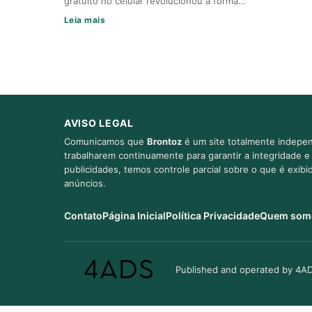
gratuito no celular revolucionou a forma…
Leia mais
AVISO LEGAL
Comunicamos que
Brontoz
é um site totalmente indepen
trabalharem continuamente para garantir a integridade 
publicidades, temos controle parcial sobre o que é exib
anúncios.
Contato
Página Inicial
Política Privacidade
Quem som
Published and operated by 4AD