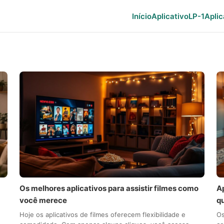
Início
Aplicativo
LP-1
Aplic
Os melhores aplicativos para assistir filmes como
Ap
você merece
q
Hoje os aplicativos de filmes oferecem flexibilidade e
Os