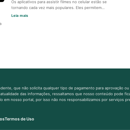
Os aplicativos para assistir filmes no celular estão se
tornando cada vez mais populares. Eles permitem…
Leia mais
a
dente, que não solicita qualquer tipo de pagamento para aprovação ou 
e atualidade das informações, ressaltamos que nosso conteúdo pode fi
ido em nosso portal, por isso não nos responsabilizamos por serviços pr
os
Termos de Uso