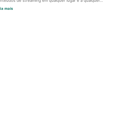
nteúdos de streaming em qualquer lugar e a qualquer…
ia mais