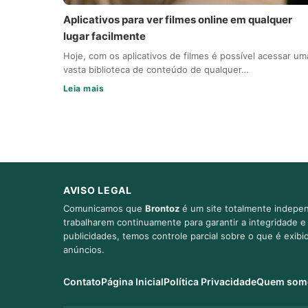
Aplicativos para ver filmes online em qualquer
lugar facilmente
Hoje, com os aplicativos de filmes é possível acessar um
vasta biblioteca de conteúdo de qualquer…
Leia mais
AVISO LEGAL
Comunicamos que
Brontoz
é um site totalmente indepen
trabalharem continuamente para garantir a integridade 
publicidades, temos controle parcial sobre o que é exib
anúncios.
Contato
Página Inicial
Política Privacidade
Quem som