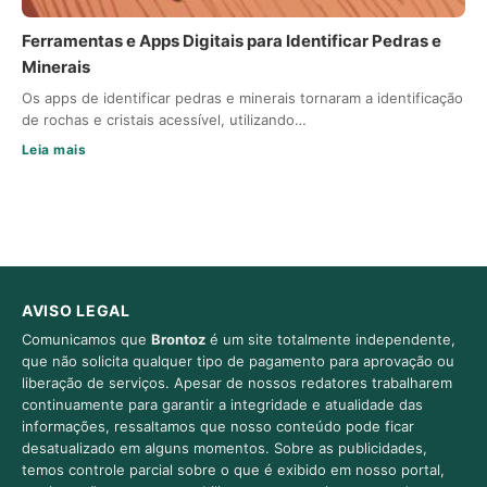
Ferramentas e Apps Digitais para Identificar Pedras e
Minerais
Os apps de identificar pedras e minerais tornaram a identificação
de rochas e cristais acessível, utilizando…
Leia mais
AVISO LEGAL
Comunicamos que
Brontoz
é um site totalmente independente,
que não solicita qualquer tipo de pagamento para aprovação ou
liberação de serviços. Apesar de nossos redatores trabalharem
continuamente para garantir a integridade e atualidade das
informações, ressaltamos que nosso conteúdo pode ficar
desatualizado em alguns momentos. Sobre as publicidades,
temos controle parcial sobre o que é exibido em nosso portal,