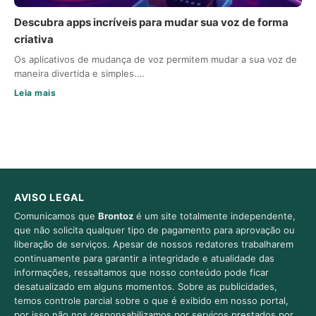
Descubra apps incríveis para mudar sua voz de forma
criativa
Os aplicativos de mudança de voz permitem mudar a sua voz de
maneira divertida e simples.…
Leia mais
AVISO LEGAL
Comunicamos que
Brontoz
é um site totalmente independente,
que não solicita qualquer tipo de pagamento para aprovação ou
liberação de serviços. Apesar de nossos redatores trabalharem
continuamente para garantir a integridade e atualidade das
informações, ressaltamos que nosso conteúdo pode ficar
desatualizado em alguns momentos. Sobre as publicidades,
temos controle parcial sobre o que é exibido em nosso portal,
por isso não nos responsabilizamos por serviços prestados por