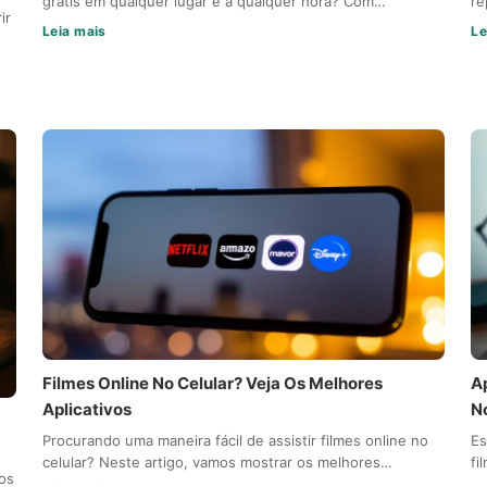
grátis em qualquer lugar e a qualquer hora? Com…
re
ir
Leia mais
Le
Filmes Online No Celular? Veja Os Melhores
A
Aplicativos
N
Procurando uma maneira fácil de assistir filmes online no
Es
celular? Neste artigo, vamos mostrar os melhores…
fi
tos