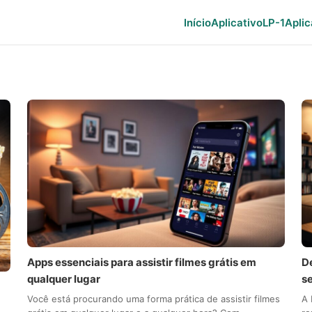
Início
Aplicativo
LP-1
Aplic
Apps essenciais para assistir filmes grátis em
De
qualquer lugar
s
Você está procurando uma forma prática de assistir filmes
A 