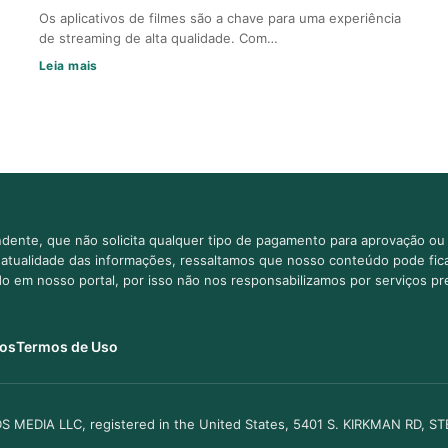
Os aplicativos de filmes são a chave para uma experiência
de streaming de alta qualidade. Com…
Leia mais
dente, que não solicita qualquer tipo de pagamento para aprovação ou 
e atualidade das informações, ressaltamos que nosso conteúdo pode fi
ido em nosso portal, por isso não nos responsabilizamos por serviços pr
os
Termos de Uso
S MEDIA LLC, registered in the United States, 5401 S. KIRKMAN RD, S