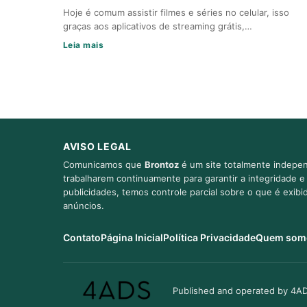
Hoje é comum assistir filmes e séries no celular, isso
graças aos aplicativos de streaming grátis,…
Leia mais
AVISO LEGAL
Comunicamos que
Brontoz
é um site totalmente indepen
trabalharem continuamente para garantir a integridade 
publicidades, temos controle parcial sobre o que é exib
anúncios.
Contato
Página Inicial
Política Privacidade
Quem som
Published and operated by 4AD