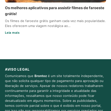
Os melhores aplicativos para assistir filmes de faroeste
grátis!
Os filmes de faroeste grátis ganham cada vez mais popularidade.
Eles oferecem uma viagem nostálgica ao…
Leia mais
AVISO LEGAL
Comunicamos que
Brontoz
é um site totalmente independente,
que não solicita qualquer tipo de pagamento para aprovação ou
liberação de serviços. Apesar de nossos redatores trabalharem
continuamente para garantir a integridade e atualidade das
informações, ressaltamos que nosso conteúdo pode ficar
desatualizado em alguns momentos. Sobre as publicidades,
temos controle parcial sobre o que é exibido em nosso portal,
por isso não nos responsabilizamos por serviços prestados por