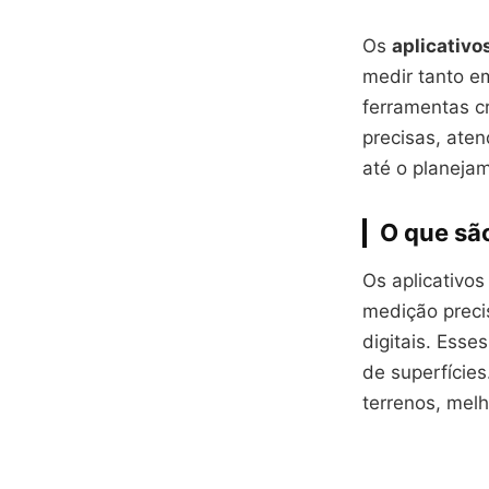
Os
aplicativo
medir tanto e
ferramentas cr
precisas, ate
até o planeja
O que são
Os aplicativo
medição preci
digitais. Esse
de superfícies
terrenos, melh