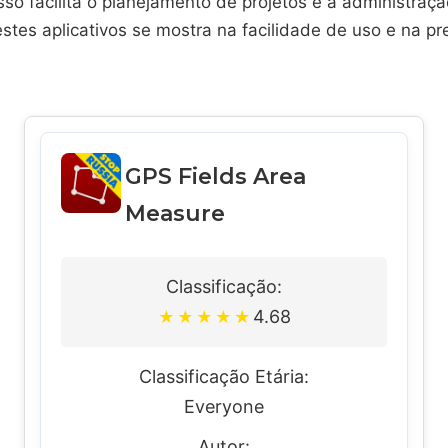
sso facilita o planejamento de projetos e a administraç
estes aplicativos se mostra na facilidade de uso e na p
GPS Fields Area
Measure
Classificação:
4.68
★
★
★
★
★
Classificação Etária:
Everyone
Autor: