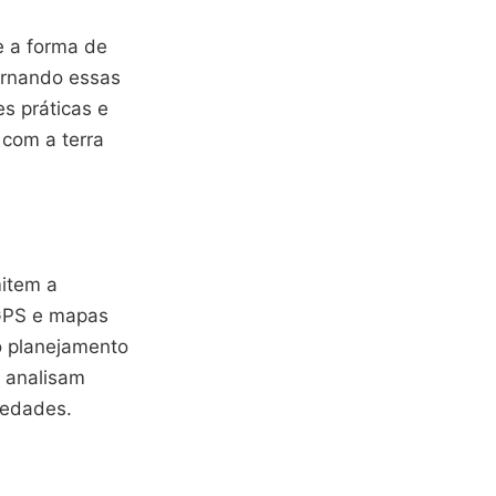
 a forma de
ornando essas
s práticas e
 com a terra
mitem a
 GPS e mapas
no planejamento
m analisam
iedades.