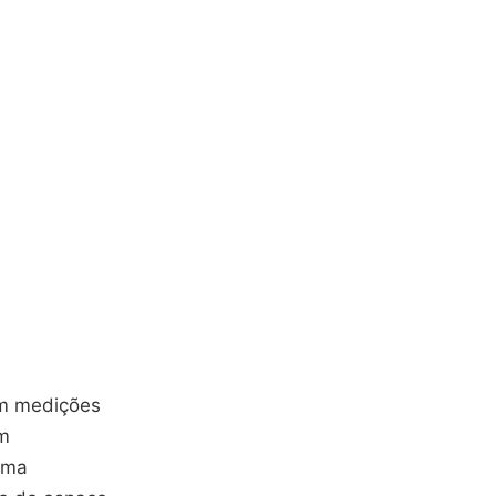
em medições
om
uma