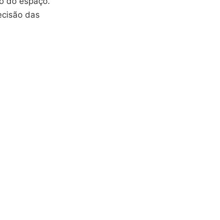
ão do espaço.
recisão das