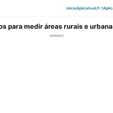
Início
Aplicativo
LP-1
Aplic
os para medir áreas rurais e urbanas
ANÚNCIOS