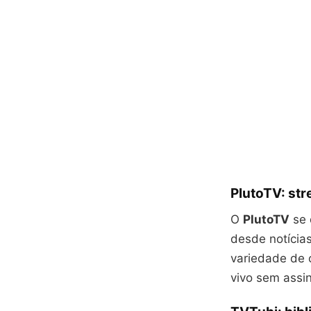
PlutoTV: str
O
PlutoTV
se 
desde notícias
variedade de 
vivo sem assin