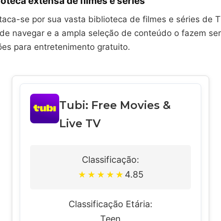
ioteca extensa de filmes e séries
aca-se por sua vasta biblioteca de filmes e séries de 
il de navegar e a ampla seleção de conteúdo o fazem se
ões para entretenimento gratuito.
Tubi: Free Movies &
Live TV
Classificação:
4.85
★
★
★
★
★
Classificação Etária:
Teen