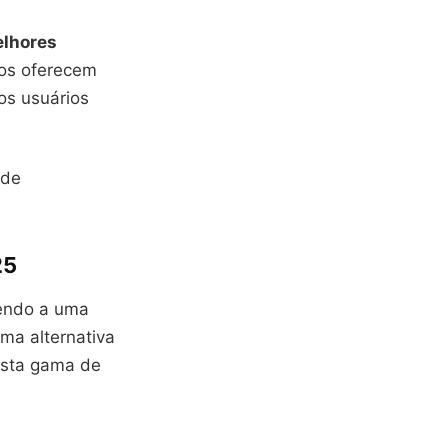
lhores
vos oferecem
os usuários
 de
25
dendo a uma
ma alternativa
asta gama de