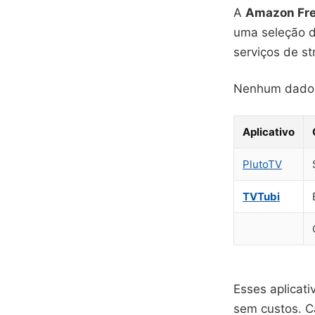
A
Amazon Fr
uma seleção d
serviços de st
Nenhum dado v
Aplicativo
PlutoTV
TVTubi
Esses aplicat
sem custos. C