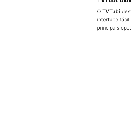
TVTubi: bibl
O
TVTubi
dest
interface fác
principais opç