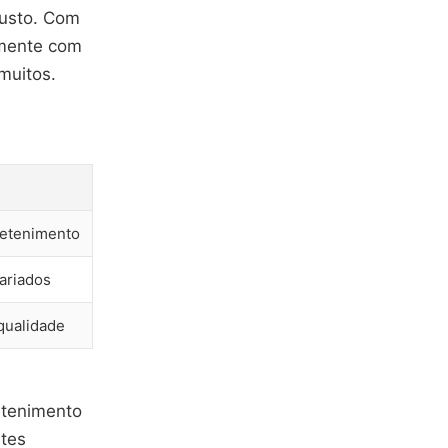
usto. Com
amente com
muitos.
tretenimento
variados
 qualidade
etenimento
ntes