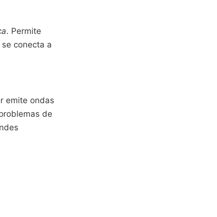
ca
. Permite
r se conecta a
r emite ondas
r problemas de
andes