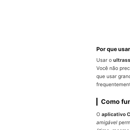
Por que usar
Usar o
ultras
Você não preci
que usar gran
frequentement
Como fun
O
aplicativo 
amigável
permi