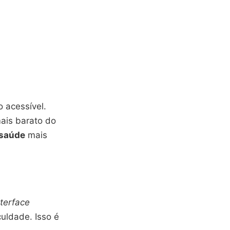
o acessível.
mais barato do
saúde
mais
nterface
uldade. Isso é