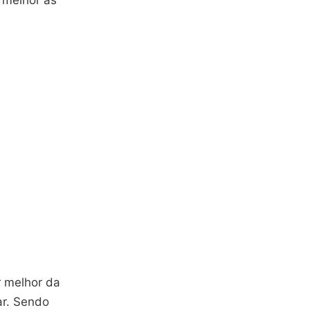
 melhor as
r melhor da
ar. Sendo