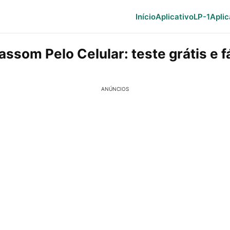
Início
Aplicativo
LP-1
Aplic
assom Pelo Celular: teste grátis e f
ANÚNCIOS