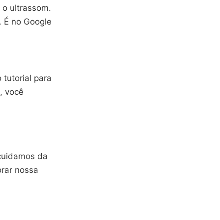
 o ultrassom.
s. É no Google
 tutorial para
o, você
 cuidamos da
orar nossa