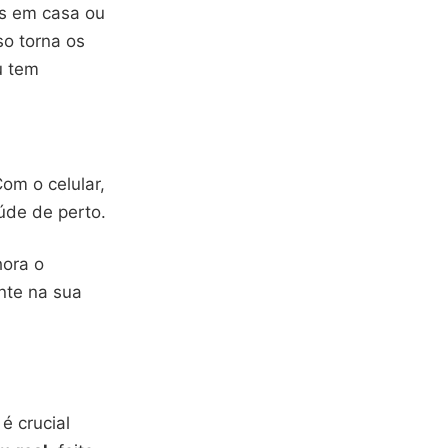
es em casa ou
so torna os
u tem
om o celular,
úde de perto.
hora o
nte na sua
é crucial