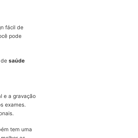
n fácil de
você pode
s de
saúde
l e a gravação
os exames.
onais.
ambém tem uma