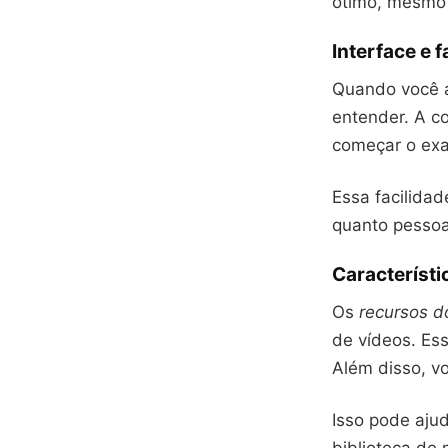
ótimo, mesmo 
Interface e 
Quando você 
entender. A c
começar o ex
Essa facilidad
quanto pesso
Característi
Os
recursos do
de vídeos. Es
Além disso, vo
Isso pode aju