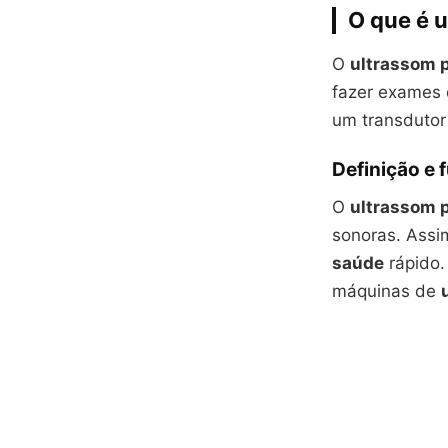
O que é u
O
ultrassom p
fazer exames
um transdutor 
Definição e
O
ultrassom p
sonoras. Assim
saúde
rápido.
máquinas de