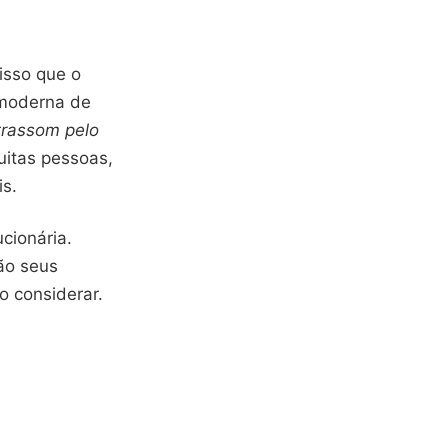
isso que o
e moderna de
trassom pelo
uitas pessoas,
is.
cionária.
são seus
o considerar.