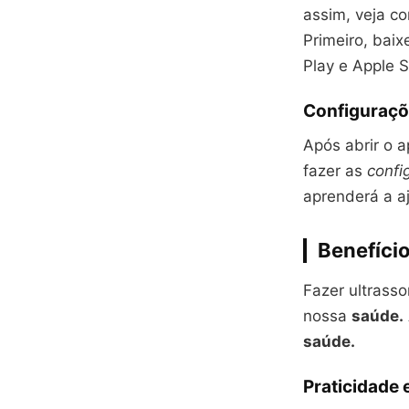
assim, veja c
Primeiro, baix
Play e Apple S
Configuraçõe
Após abrir o a
fazer as
confi
aprenderá a aj
Benefício
Fazer ultrass
nossa
saúde.
saúde.
Praticidade 