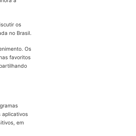
lhora a
scutir os
da no Brasil.
enimento. Os
as favoritos
partilhando
rogramas
 aplicativos
itivos, em