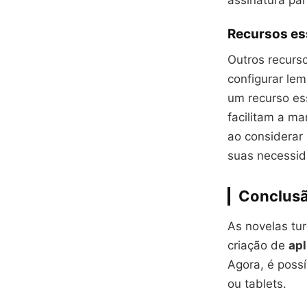
assinatura pa
Recursos es
Outros recurso
configurar le
um recurso es
facilitam a ma
ao considerar 
suas necessid
Conclus
As novelas tu
criação de
apl
Agora, é possí
ou tablets.