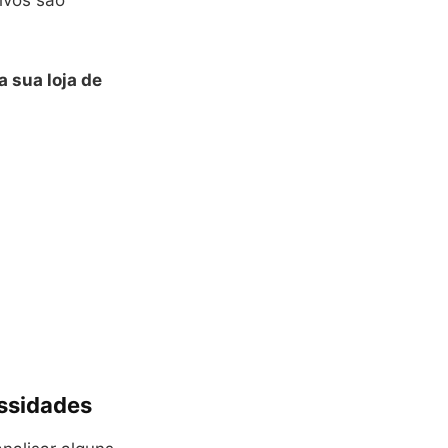
ivos são
a sua loja de
essidades