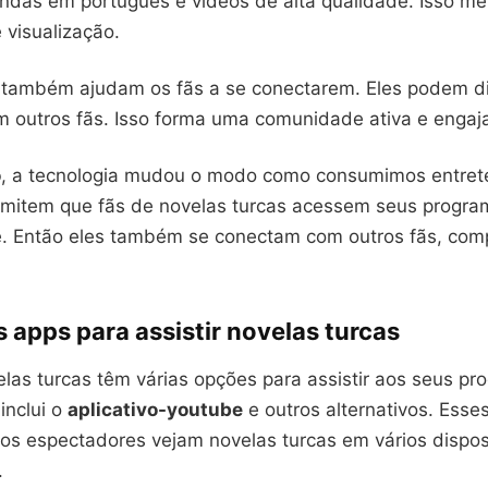
ndas em português e vídeos de alta qualidade. Isso me
 visualização.
s também ajudam os fãs a se conectarem. Eles podem di
 outros fãs. Isso forma uma comunidade ativa e engaja
o
, a tecnologia mudou o modo como consumimos entret
ermitem que fãs de novelas turcas acessem seus program
e. Então eles também se conectam com outros fãs, com
s apps para assistir novelas turcas
elas turcas têm várias opções para assistir aos seus p
 inclui o
aplicativo-youtube
e outros alternativos. Esses
os espectadores vejam novelas turcas em vários dispos
.