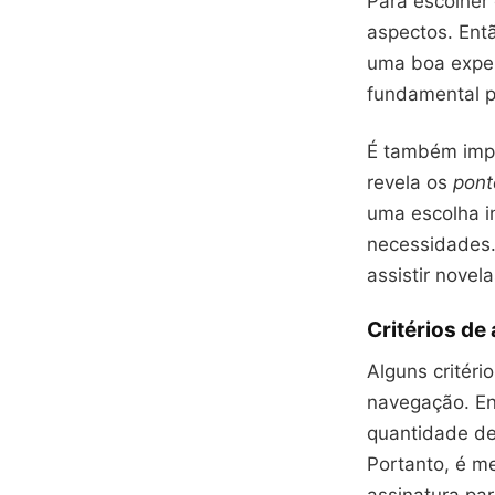
Para escolher o
aspectos. Entã
uma boa experi
fundamental pa
É também impo
revela os
pont
uma escolha i
necessidades. 
assistir novela
Critérios de
Alguns critéri
navegação. Ent
quantidade de
Portanto, é m