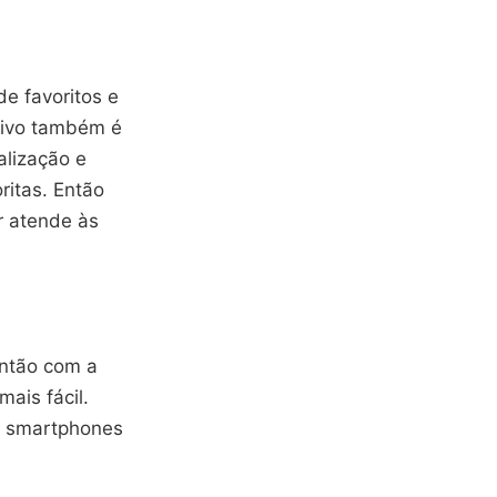
de favoritos e
sivo também é
alização e
ritas. Então
r atende às
Então com a
mais fácil.
o smartphones