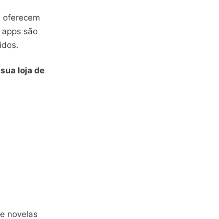
s oferecem
s apps são
idos.
sua loja de
de novelas