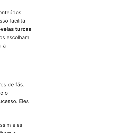
onteúdos.
sso facilita
ovelas turcas
rios escolham
u a
es de fãs.
mo o
ucesso. Eles
assim eles