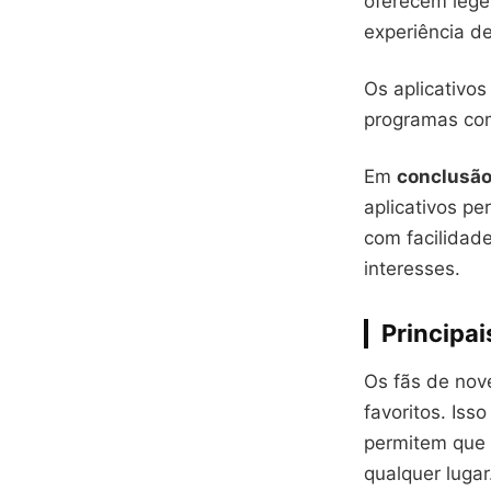
oferecem lege
experiência de
Os aplicativo
programas com
Em
conclusã
aplicativos p
com facilidad
interesses.
Principai
Os fãs de nov
favoritos. Isso
permitem que 
qualquer lugar