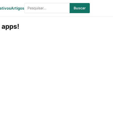
ativos
Artigos
Buscar
 apps!