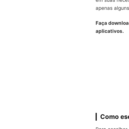
em suas nece
apenas alguns
Faça downloa
aplicativos.
Como esc