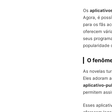
Os
aplicativo
Agora, é possív
para os fãs a
oferecem vária
seus programa
popularidade 
O fenôme
As novelas tur
Eles adoram a
aplicativo-p
permitem assis
Esses aplicati