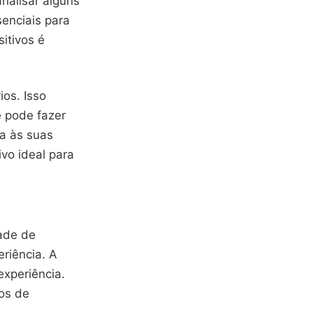
analisar alguns
senciais para
itivos é
os. Isso
ê pode fazer
a às suas
vo ideal para
dade de
eriência. A
experiência.
nos de