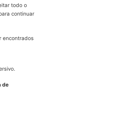
itar todo o
para continuar
er encontrados
ersivo.
a de