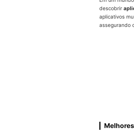
Em um mundo o
descobrir
apli
aplicativos m
assegurando 
Melhores