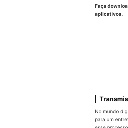
Faça downloa
aplicativos.
Transmis
No mundo digi
para um entret
esse processo