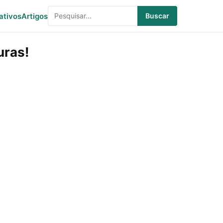
ativos
Artigos
Buscar
uras!