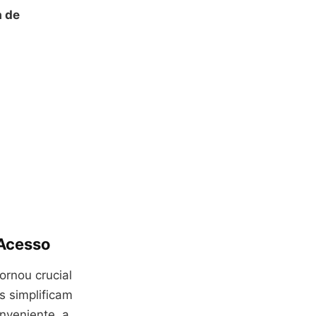
a de
 Acesso
ornou crucial
s simplificam
nveniente, a