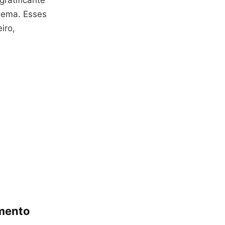
ratificante
nema. Esses
iro,
imento