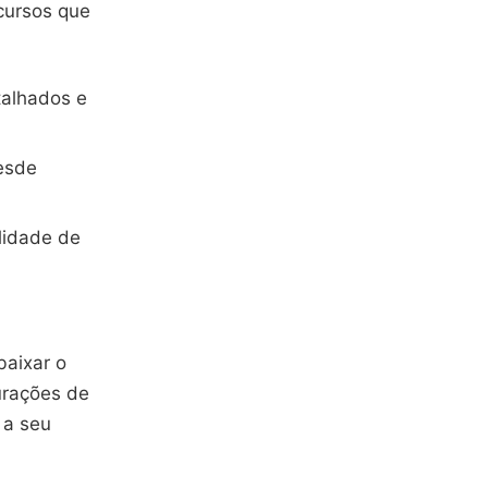
cursos que
talhados e
esde
lidade de
baixar o
gurações de
 a seu