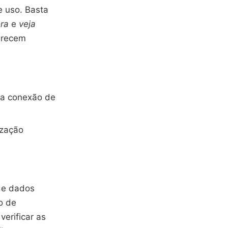
e uso. Basta
ora
e
veja
erecem
ua conexão de
ização
 de dados
o de
verificar as