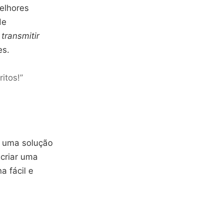
elhores
de
ê
transmitir
es.
itos!”
o uma solução
 criar uma
a fácil e