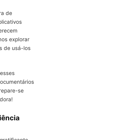
ra de
licativos
ferecem
mos explorar
s de usá-los
esses
 documentários
Prepare-se
dora!
iência