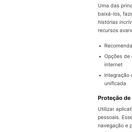
Uma das princi
baixá-los, faz
histórias incrí
recursos avan
Recomendaç
Opções de 
internet
Integração 
unificada
Proteção de
Utilizar aplic
pessoais. Esse
navegação e pr