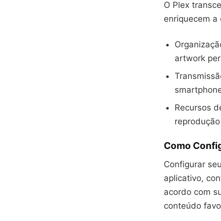
O Plex transc
enriquecem a 
Organizaçã
artwork pe
Transmissã
smartphone
Recursos de
reprodução 
Como Config
Configurar seu
aplicativo, co
acordo com sua
conteúdo favor