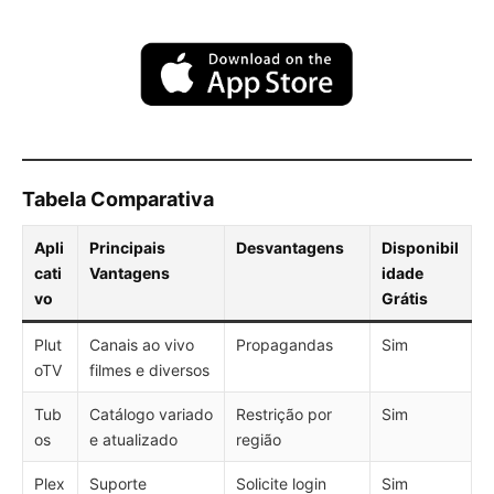
Tabela Comparativa
Apli
Principais
Desvantagens
Disponibil
cati
Vantagens
idade
vo
Grátis
Plut
Canais ao vivo
Propagandas
Sim
oTV
filmes e diversos
Tub
Catálogo variado
Restrição por
Sim
os
e atualizado
região
Plex
Suporte
Solicite login
Sim