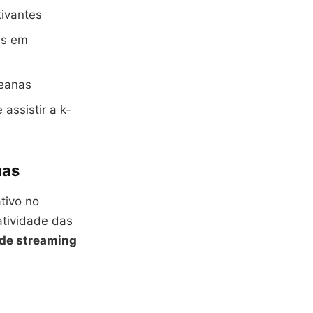
tivantes
as em
reanas
assistir a k-
mas
tivo no
atividade das
 de streaming