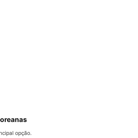
 Coreanas
incipal opção.