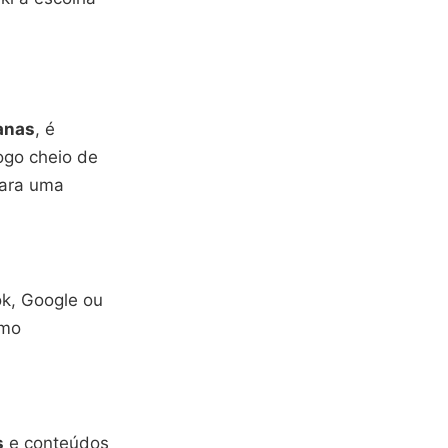
anas
, é
ogo cheio de
para uma
ok, Google ou
mo
s
e conteúdos