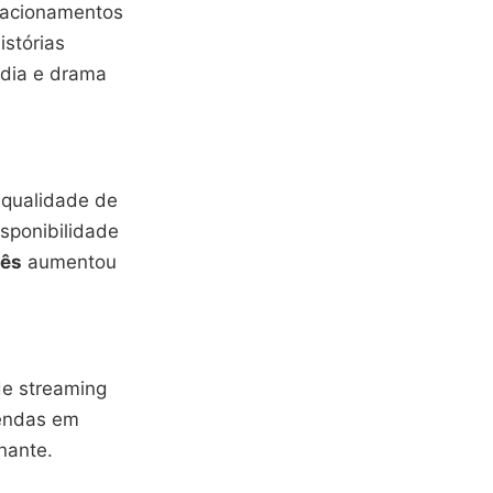
lacionamentos
istórias
édia e drama
 qualidade de
isponibilidade
uês
aumentou
de streaming
gendas em
nante.