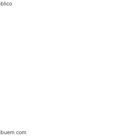
úblico
tribuem com