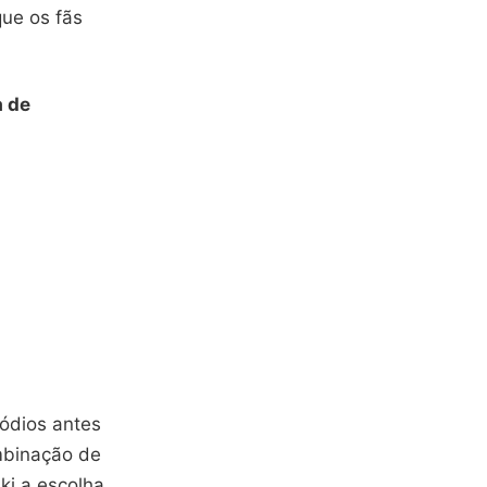
que os fãs
a de
sódios antes
ombinação de
ki a escolha