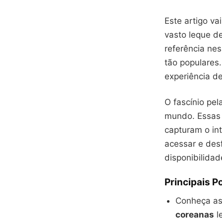
Este artigo va
vasto leque d
referência n
tão populares
experiência d
O fascínio pe
mundo. Essas 
capturam o in
acessar e des
disponibilida
Principais P
Conheça as
coreanas
l