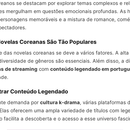
eanos se destacam por explorar temas complexos e re
Eles mergulham em questões emocionais profundas. As h
personagens memoráveis e a mistura de romance, com
pectadores.
Novelas Coreanas São Tão Populares
 das novelas coreanas se deve a vários fatores. A alta
diversidade de gêneros são essenciais. Além disso, a d
as de streaming
com
conteúdo legendado em portug
ade.
trar Conteúdo Legendado
nte demanda por
cultura k-drama
, várias plataformas 
Elas oferecem uma ampla variedade de títulos com le
o facilita a descoberta e o acesso a esse universo fasci