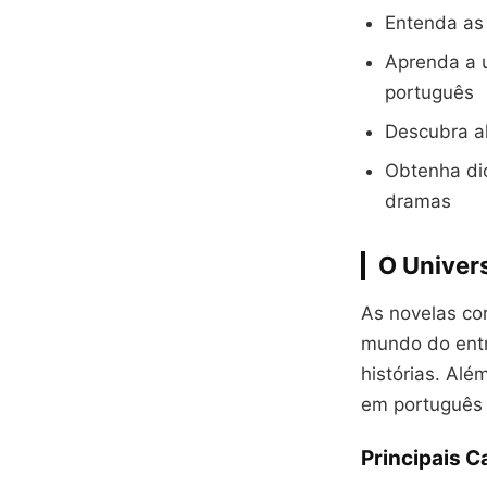
Entenda as 
Aprenda a 
português
Descubra al
Obtenha dic
dramas
O Univer
As novelas co
mundo do entr
histórias. Alé
em português 
Principais 