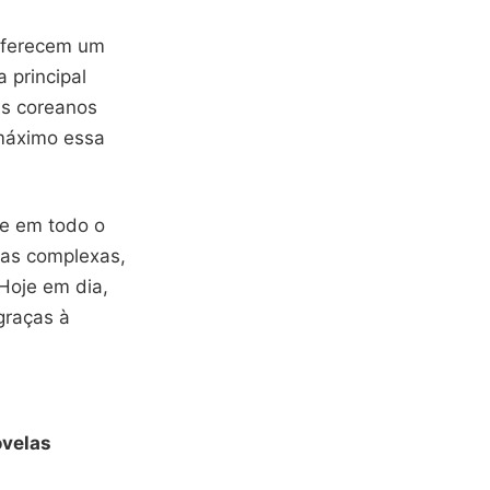
ferecem um
 a principal
s coreanos
 máximo essa
te em todo o
mas complexas,
Hoje em dia,
graças à
velas