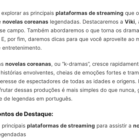
i explorar as principais
plataformas de streaming
que o
e
novelas coreanas
legendadas. Destacaremos a
Viki
,
esse campo. Também abordaremos o que torna os drama
. E, por fim, daremos dicas para que você aproveite ao
e entretenimento.
las
novelas coreanas
, ou “k-dramas”, cresce rapidamen
histórias envolventes, cheias de emoções fortes e tra
teresse de espectadores de todas as idades e origens. 
frutar dessas produções é mais simples do que nunca, 
de de legendas em português.
ontos de Destaque:
 principais
plataformas de streaming
para assistir a
no
egendadas