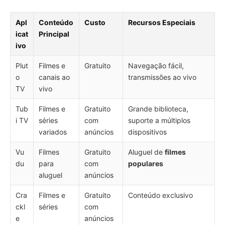
Apl
Conteúdo
Custo
Recursos Especiais
icat
Principal
ivo
Plut
Filmes e
Gratuito
Navegação fácil,
o
canais ao
transmissões ao vivo
TV
vivo
Tub
Filmes e
Gratuito
Grande biblioteca,
i TV
séries
com
suporte a múltiplos
variados
anúncios
dispositivos
Vu
Filmes
Gratuito
Aluguel de
filmes
du
para
com
populares
aluguel
anúncios
Cra
Filmes e
Gratuito
Conteúdo exclusivo
ckl
séries
com
e
anúncios