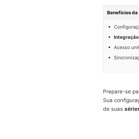
Benefícios da 
Configuraçã
Integração
Acesso uni
Sincroniza
Prepare-se pa
Sua
configuraç
de suas
série