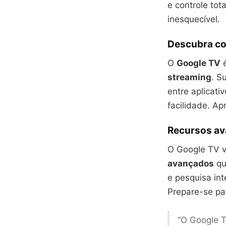
e controle to
inesquecível.
Descubra co
O
Google TV
é
streaming
. S
entre aplicat
facilidade. A
Recursos av
O Google TV v
avançados
qu
e pesquisa int
Prepare-se pa
“O Google 