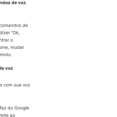
ndos de voz
.
comandos de
dizer “Ok,
ntrar o
lume, mudar
emoto.
de voz
as com sua voz
faz do Google
eite ao