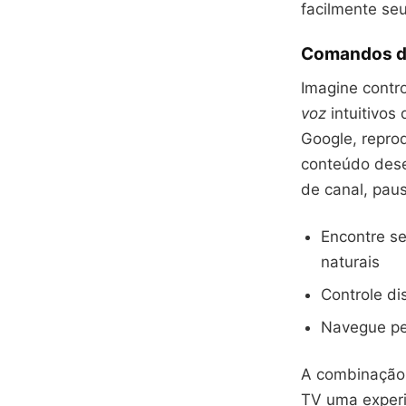
facilmente se
Comandos de
Imagine contr
voz
intuitivos
Google, repro
conteúdo dese
de canal, pau
Encontre s
naturais
Controle di
Navegue pel
A combinaçã
TV uma experi