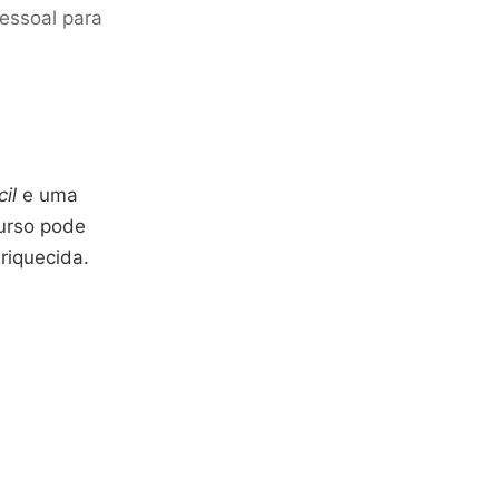
pessoal para
il
e uma
urso pode
riquecida.