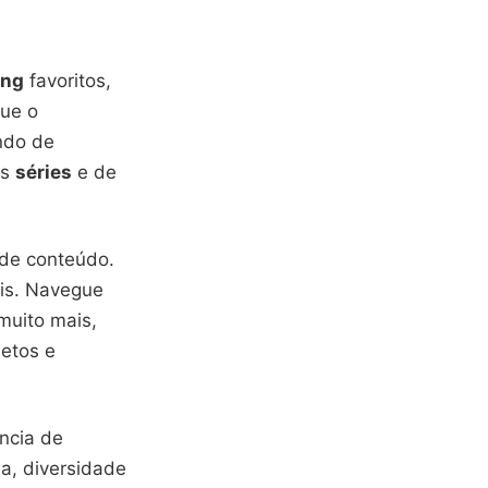
ing
favoritos,
que o
ndo de
as
séries
e de
 de conteúdo.
eis. Navegue
muito mais,
etos e
ncia de
a, diversidade