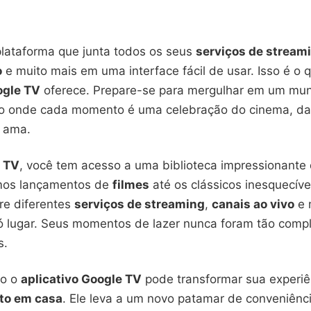
lataforma que junta todos os seus
serviços de stream
o
e muito mais em uma interface fácil de usar. Isso é o 
ogle TV
oferece. Prepare-se para mergulhar em um mu
to onde cada momento é uma celebração do cinema, d
 ama.
 TV
, você tem acesso a uma biblioteca impressionante
imos lançamentos de
filmes
até os clássicos inesquecív
re diferentes
serviços de streaming
,
canais ao vivo
e 
 lugar. Seus momentos de lazer nunca foram tão compl
s.
mo o
aplicativo Google TV
pode transformar sua experiê
to em casa
. Ele leva a um novo patamar de conveniênci