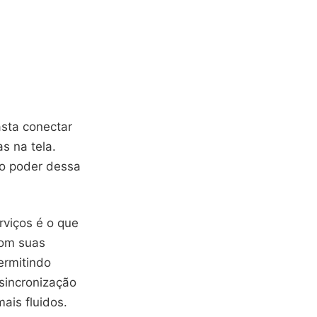
asta conectar
as na tela.
 o poder dessa
rviços é o que
com suas
ermitindo
 sincronização
ais fluidos.