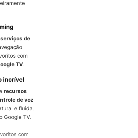
deiramente
aming
e
serviços de
navegação
voritos com
oogle TV
.
 incrível
ce
recursos
ntrole de voz
ural e fluida.
do Google TV.
voritos com