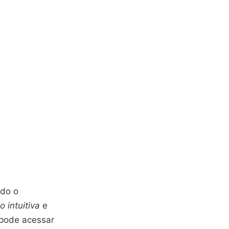
ndo o
 intuitiva
e
 pode acessar