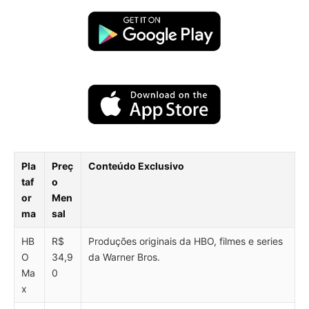
Pla
Preç
Conteúdo Exclusivo
taf
o
or
Men
ma
sal
HB
R$
Produções originais da HBO, filmes e series
O
34,9
da Warner Bros.
Ma
0
x