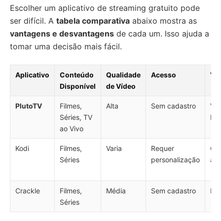
Escolher um aplicativo de streaming gratuito pode
ser difícil. A
tabela comparativa
abaixo mostra as
vantagens e desvantagens
de cada um. Isso ajuda a
tomar uma decisão mais fácil.
Aplicativo
Conteúdo
Qualidade
Acesso
Va
Disponível
de Vídeo
PlutoTV
Filmes,
Alta
Sem cadastro
Vas
Séries, TV
bib
ao Vivo
Kodi
Filmes,
Varia
Requer
Cu
Séries
personalização
alt
Crackle
Filmes,
Média
Sem cadastro
Fác
Séries