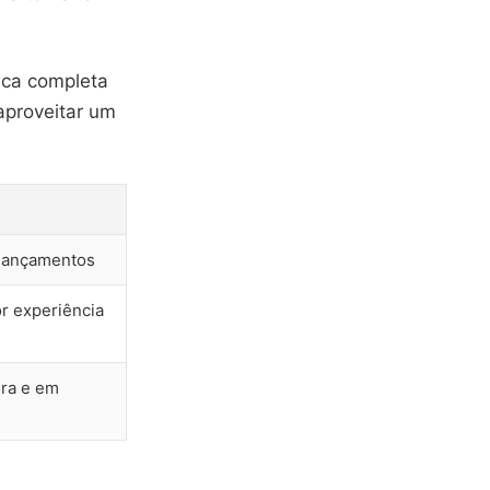
ica completa
aproveitar um
 lançamentos
r experiência
ora e em