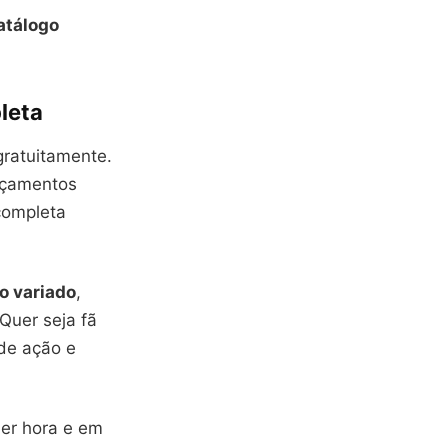
atálogo
leta
gratuitamente.
ançamentos
completa
o variado
,
Quer seja fã
de ação e
uer hora e em