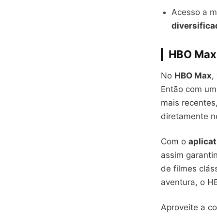
Acesso a mi
diversifica
HBO Max 
No
HBO Max
,
Então com um 
mais recentes
diretamente no
Com o
aplicat
assim garanti
de filmes clá
aventura, o H
Aproveite a co