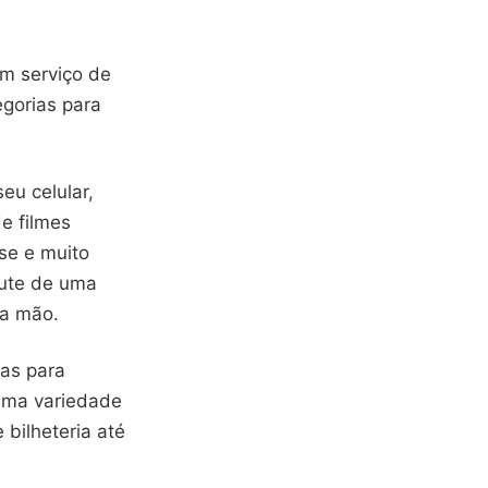
um serviço de
egorias para
eu celular,
e filmes
se e muito
rute de uma
ua mão.
ias para
 uma variedade
bilheteria até