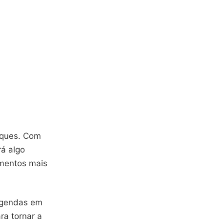
aques. Com
rá algo
amentos mais
egendas em
ra tornar a