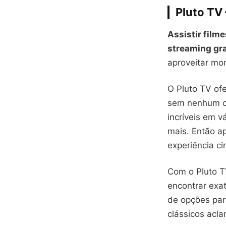
Pluto TV 
Assistir filme
streaming gra
aproveitar mo
O Pluto TV o
sem nenhum cu
incríveis em 
mais. Então a
experiência c
Com o Pluto TV
encontrar exa
de opções par
clássicos acla