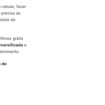
 celular, fazer
 precisa se
rdade de
ilmes grátis
iversificado
e
tenimento.
a de