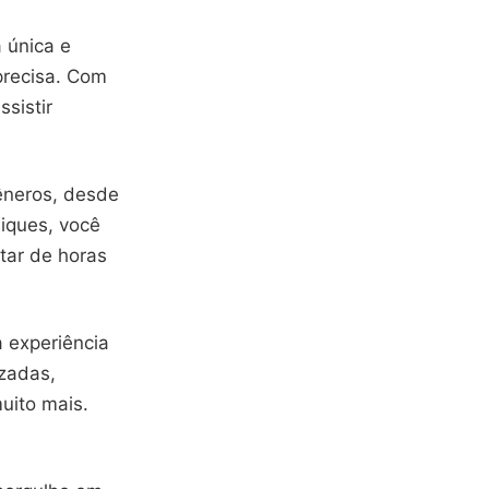
 única e
precisa. Com
sistir
êneros, desde
iques, você
tar de horas
 experiência
izadas,
muito mais.