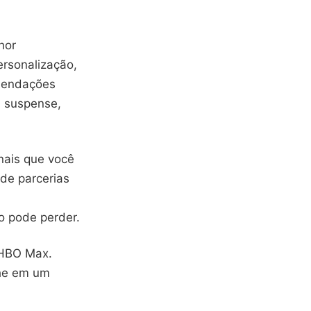
hor
ersonalização,
omendações
, suspense,
nais que você
de parcerias
o pode perder.
 HBO Max.
lhe em um