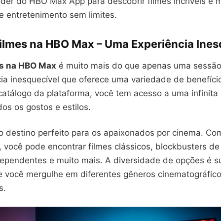
oder do HBO Max App para descobrir filmes incríveis e
e entretenimento sem limites.
Filmes na HBO Max – Uma Experiência Ines
es na HBO Max
é muito mais do que apenas uma sessão
ia inesquecível que oferece uma variedade de benefício
atálogo da plataforma, você tem acesso a uma infinita
dos os gostos e estilos.
 destino perfeito para os apaixonados por cinema. C
, você pode encontrar filmes clássicos, blockbusters d
ependentes e muito mais. A diversidade de opções é s
e você mergulhe em diferentes gêneros cinematográfic
s.