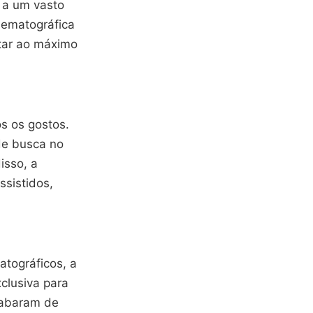
o a um vasto
inematográfica
itar ao máximo
s os gostos.
 de busca no
isso, a
sistidos,
tográficos, a
clusiva para
cabaram de