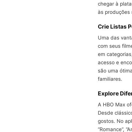
chegar à plat
às produções
Crie Listas 
Uma das vanta
com seus filme
em categorias,
acesso e encon
são uma ótima
familiares.
Explore Dife
A HBO Max ofe
Desde clássic
gostos. No apl
“Romance”, “A