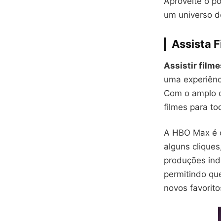
Aproveite o p
um universo d
Assista 
Assistir film
uma experiênc
Com o amplo c
filmes para to
A HBO Max é o
alguns cliques
produções ind
permitindo qu
novos favorito