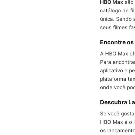
HBO Max
são 
catálogo de fi
única. Sendo 
seus filmes f
Encontre os
A HBO Max ofe
Para encontrar
aplicativo e p
plataforma ta
onde você pod
Descubra L
Se você gosta
HBO Max é o lu
os lançamento