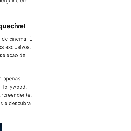
 mergulhe em
quecível
 de cinema. É
s exclusivos.
 seleção de
om apenas
e Hollywood,
urpreendente,
os e descubra